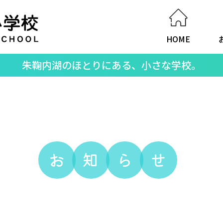
HOME
朱鞠内湖のほとりにある、小さな学校。
お
知
ら
せ