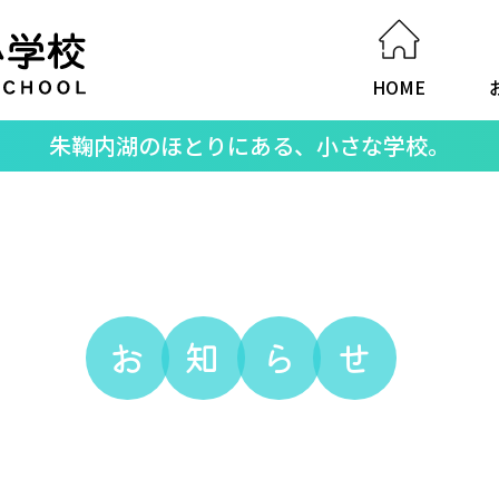
HOME
朱鞠内湖のほとりにある、小さな学校。
お
知
ら
せ