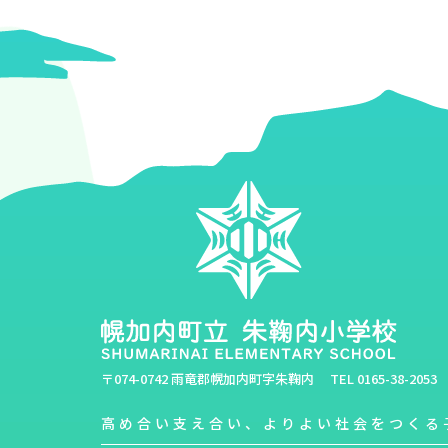
〒074-0742 雨竜郡幌加内町字朱鞠内
TEL
0165-38-2053
高め合い支え合い、よりよい社会をつくる