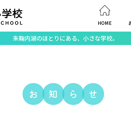
HOME
朱鞠内湖のほとりにある、小さな学校。
お
知
ら
せ